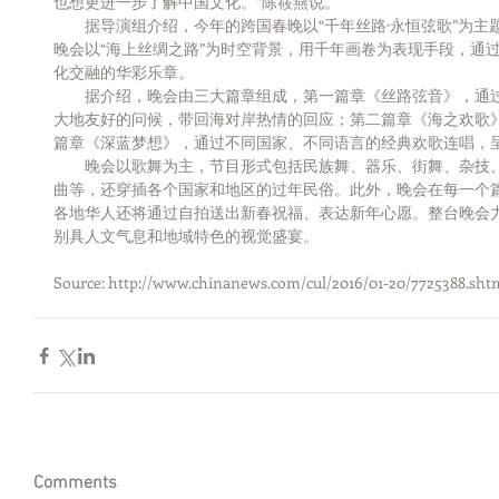
也想更进一步了解中国文化。”陈筱燕说。
　　据导演组介绍，今年的跨国春晚以“千年丝路·永恒弦歌”为主
晚会以“海上丝绸之路”为时空背景，用千年画卷为表现手段，通
化交融的华彩乐章。
　　据介绍，晚会由三大篇章组成，第一篇章《丝路弦音》，通
大地友好的问候，带回海对岸热情的回应；第二篇章《海之欢歌
篇章《深蓝梦想》，通过不同国家、不同语言的经典欢歌连唱，
　　晚会以歌舞为主，节目形式包括民族舞、器乐、街舞、杂技
曲等，还穿插各个国家和地区的过年民俗。此外，晚会在每一个篇
各地华人还将通过自拍送出新春祝福、表达新年心愿。整台晚会
别具人文气息和地域特色的视觉盛宴。
Source: http://www.chinanews.com/cul/2016/01-20/7725388.sht
Comments