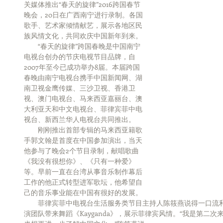
关媒体推出“春天的旋律”2016跨国春节
晚会，20日在广西南宁进行录制。各国
歌手、艺术家倾情献艺，展示各地区民
族风情文化，共同欢庆中国新年到来。
　　“春天的旋律”跨国春晚是中国南宁
电视台创办的节庆电视节目品牌，自
2007年至今已成功举办8届。本届跨国
春晚由南宁电视台携手中国新闻网、湖
南卫视金鹰传媒、三沙卫视、香港卫
视、澳门电视台、马来西亚嘉丽台、澳
大利亚天和中文电视台、菲律宾菲中电
视台、新西兰华人电视台共同推出。
　　刚刚推出首部专辑的马来西亚籍歌
手郭文翰是首度在中国参加演出，当天
他参与了晚会2个节目录制，献唱歌曲
《我没有很想你》、《只有一种爱》
等。早前一直在台湾从事音乐制作幕后
工作的他正式转型进军歌坛，他希望自
己的音乐事业能在中国有很好的发展。
　　菲律宾菲中电视台生活服务类节目主持人陈筱燕说得一口流
演团队带来舞蹈《Kayganda》，展示菲律宾风情。“我是第二