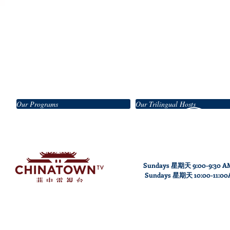
Our Programs
Our Trilingual Hosts
Sundays 星期天 9:00-9:30 A
Sundays
星期天
10
:00
-11
:0