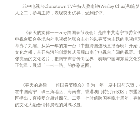
        菲中电视台Chinatown TV主持人蔡南钟(Wesley Chua)和施梦岚(Monica Shi)作为跨国春晚九大主持
人之二，参与主持，表现突出优异，受到好评。
　　《春天的旋律一一2017跨国春节晚会》是由中共南宁市委
电视台联合各境内外电视媒体联合主办的以春节为主题的电视综
举办了九届。从第一年的第一台《中越跨国连线直播春晚》开始
文化之桥，首开先河的创意模式展现出南宁电视台广阔的视野。
张亮丽的文化名片，把南宁声音传向世界，奏响中国与东盟文化
正能量，展望「一带一路」的多彩蓝图。
      《春天的旋律一一跨国春节晚会》作为一年一度中国与东盟，中国与世界的文化盛宴。每年，晚会均
在中国南宁、珠三角地区、海南省、香港澳门特别行政区；东盟
区播出，直接受众超过四亿。二零一七时值跨国春晚十周年，春
的文化大融合情怀展现的淋漓尽显。