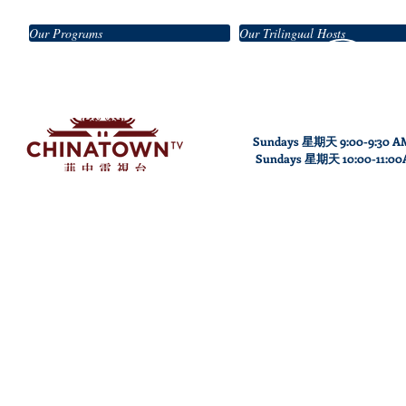
Our Programs
Our Trilingual Hosts
Sundays 星期天 9:00-9:30 A
Sundays
星期天
10
:00
-11
:0