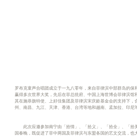
罗布克童声合唱团成立于一九八零年，来自菲律滨中部群岛的保
赢得多次世界大奖，先后在菲总统府、中国上海世博会菲律滨馆
其在施恭旗特使、上好佳集团及菲律滨宋庆龄基金会的支持下，
州、南昌、九江、天津、香港、台湾等地和越南、孟加拉、印尼
　　此次应邀参加南宁由「拾情」、「拾义」、「拾全」、「拾
国春晚，既促进了菲中两国及菲律滨与东盟各国的艺文交流，也