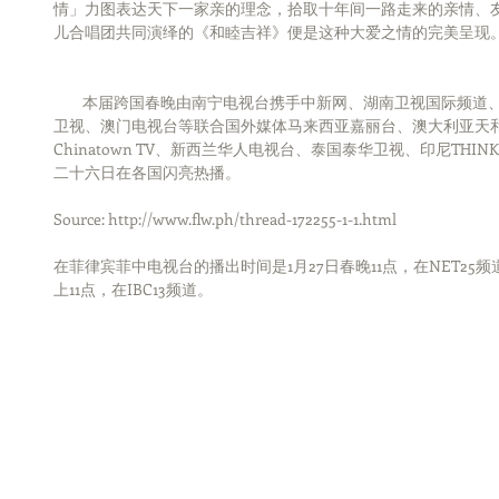
情」力图表达天下一家亲的理念，拾取十年间一路走来的亲情、
儿合唱团共同演绎的《和睦吉祥》便是这种大爱之情的完美呈现
　    本届跨国春晚由南宁电视台携手中新网、湖南卫视国际频
卫视、澳门电视台等联合国外媒体马来西亚嘉丽台、澳大利亚天
Chinatown TV、新西兰华人电视台、泰国泰华卫视、印尼THIN
二十六日在各国闪亮热播。
Source: http://www.flw.ph/thread-172255-1-1.html
在菲律宾菲中电视台的播出时间是1月27日春晚11点，在NET25频
上11点，在IBC13频道。