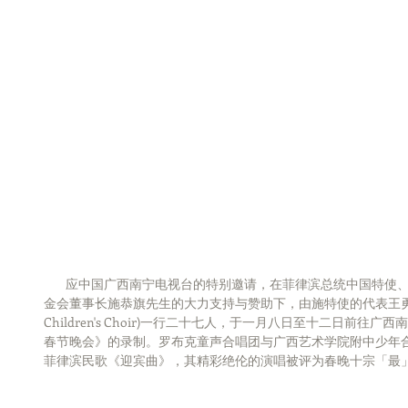
        应中国广西南宁电视台的特别邀请，在菲律滨总统中国特使、上好佳集团董事长、菲律滨宋庆龄基
金会董事长施恭旗先生的大力支持与赞助下，由施特使的代表王勇率
Children's Choir)一行二十七人，于一月八日至十二日前往
春节晚会》的录制。罗布克童声合唱团与广西艺术学院附中少年
菲律滨民歌《迎宾曲》，其精彩绝伦的演唱被评为春晚十宗「最