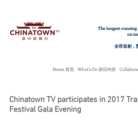
The longest-running 
on na
全菲首創，
Home 首頁
What's On 節目內容
Collabo
Chinatown TV participates in 2017 Tra
Festival Gala Evening